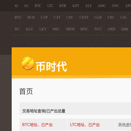
42
AC
BTC
LTC
BTB
ADT
ALF
AMC
ANC
AP
BTG
BUK
CAP
CAT
CDC
CENT
CGB
CRC
CSC
IFC
KGC
LKY
MEC
MEM
MNC
NVC
ORB
QRK
ZET
币时代
首页
交易地址查询|已产出总量
BTC地址、已产出
LTC地址、已产出
其他虚