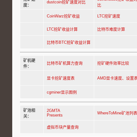
dustcoin挖矿速度对比
度：
比
CoinWarz挖矿收益
LTC挖矿速度
LTC挖矿收益计算
比特币难度计算
比特币BTC挖矿收益计算
矿机硬
比特币矿机算力查询
挖矿硬件效率比较
件：
显卡挖矿速度表
AMD显卡速度、设置
cgminer显示图例
矿池相
2GMTA
WhereToMine矿池列
Presents
关：
虚拟币块产量查询