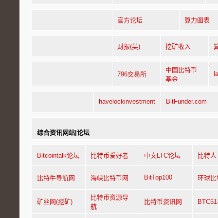
官方论坛
算力图表
财报(英)
挖矿收入
中国比特币
l
796交易所
基金
havelockinvestment
BitFunder.com
综合资讯网站|论坛
Bitcointalk论坛
比特币爱好者
中文LTC论坛
比特人
BitTop100
比特牛导航网
海峡比特币网
环球比
比特币资源导
矿丝网(挖矿)
比特币资讯网
BTC5
航