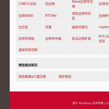
Bitmit比特币交
178BTC论坛
巴比特
比特币
易
领先比特币社
BTCbbs
比特币800
比特时
区
cryptoc
比巴克
币看
虚拟币索引
BTC1
比特币导航
比特币中国
彩云比特矿机
论坛
虚拟币资讯网
钱包相关知识
钱包数据从C盘迁移
保护钱包
基于
WordPress
技术构建 | Copy